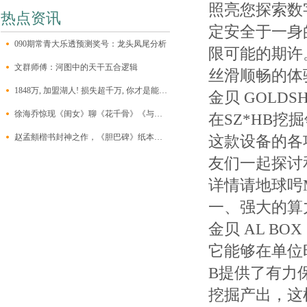
照亮您探索数
热点资讯
定安全于一身
090期常青大乐透预测奖号：龙头凤尾分析
限可能的期许
文群师傅：​河图中的天干五合逻辑
丝滑顺畅的体
1848万, 加盟湖人! 损失超千万, 你才是能替詹眉减压的那个人
金贝 GOLDS
徐海乔惊现《闺女》聊《花千骨》《与凤行》，这回又为披哥预热了
在SZ*HB
赵孟頫楷书封神之作，《胆巴碑》纸本书法欣赏
这款设备的各
友们一起探讨
详情请地球呺Mia
一、强大的算
金贝 AL BOX
它能够在单位
B提供了有力
挖掘产出，这