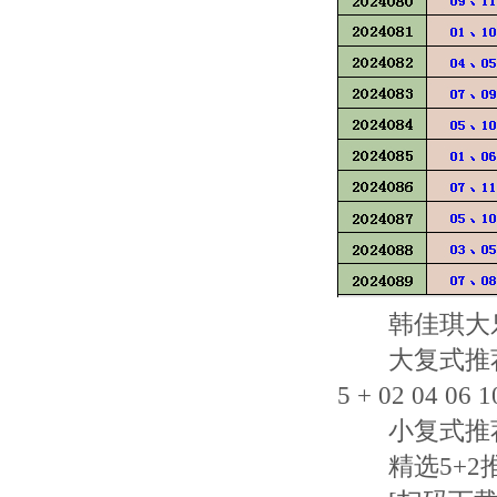
韩佳琪大乐透
大复式推荐：02 03
5 + 02 04 06 1
小复式推荐：02 03
精选5+2推荐：02