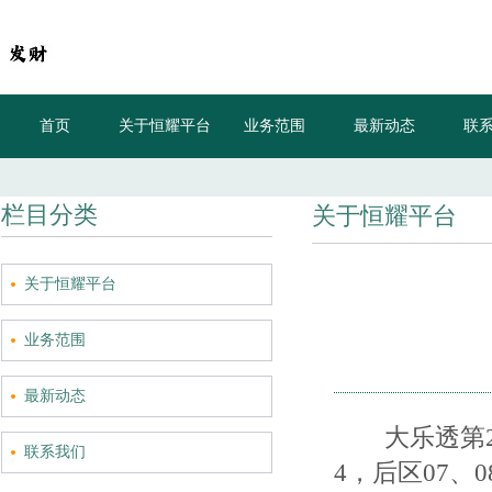
首页
关于恒耀平台
业务范围
最新动态
联
栏目分类
关于恒耀平台
关于恒耀平台
业务范围
最新动态
大乐透第202
联系我们
4，后区07、