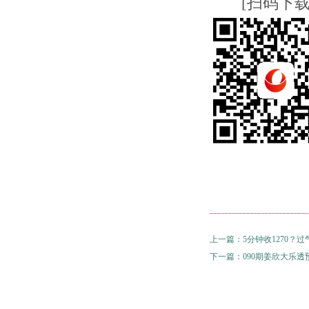
[扫码下载a
上一篇：
5分钟收1270
下一篇：
090期姜欣大乐