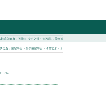
肩颜真卿，可惜在“安史之乱”中站错队，最终被书坛除名！...
AI赋能下的老板电器，半
的位置：
恒耀平台
>
关于恒耀平台
> 插花艺术－２
数：214