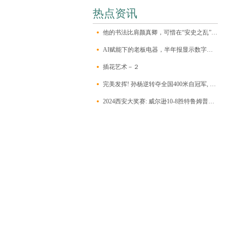
热点资讯
他的书法比肩颜真卿，可惜在“安史之乱”中站错队，最终被书坛除名！
AI赋能下的老板电器，半年报显示数字厨电销量同比上升61%
插花艺术－２
完美发挥! 孙杨逆转夺全国400米自冠军, 游进50秒, 国内独一档!
2024西安大奖赛: 威尔逊10-8胜特鲁姆普夺冠, 特鲁姆普排名升至第一位